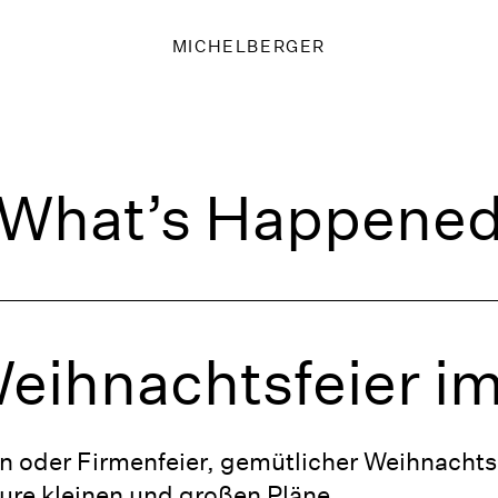
MICHELBERGER
What’s Happene
eihnachtsfeier i
 oder Firmenfeier, gemütlicher Weihnachtsb
eure kleinen und großen Pläne.