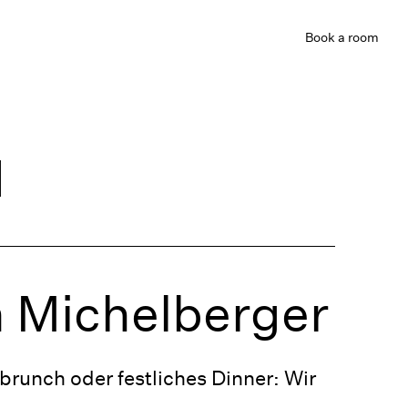
Book
a room
d
m Michelberger
runch oder festliches Dinner: Wir