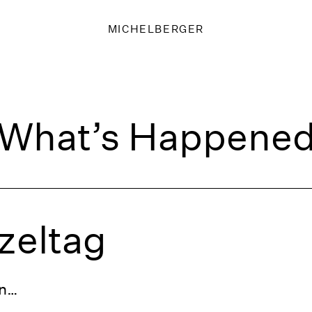
MICHELBERGER
What’s Happene
zeltag
in…