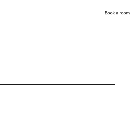
Book
a room
d