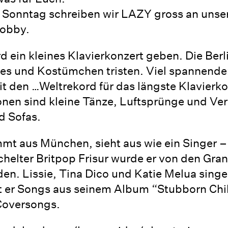
nntag schreiben wir LAZY gross an unsere 
Lobby.
d ein kleines Klavierkonzert geben. Die Berl
es und Kostümchen tristen. Viel spannender 
t den …Weltrekord für das längste Klavierko
en sind kleine Tänze, Luftsprünge und Veri
d Sofas.
t aus München, sieht aus wie ein Singer – 
helter Britpop Frisur wurde er von den Gran
den. Lissie, Tina Dico und Katie Melua sin
elt er Songs aus seinem Album “Stubborn Chil
Coversongs.