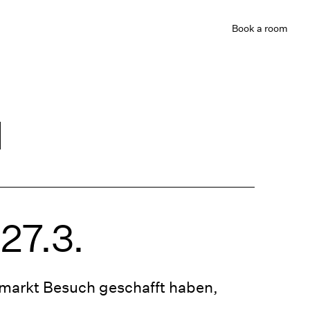
Book
a room
d
27.3.
markt Besuch geschafft haben,