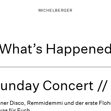
MICHELBERGER
What’s Happene
unday Concert // 
nner Disco, Remmidemmi und der erste Floh
was für Euch.