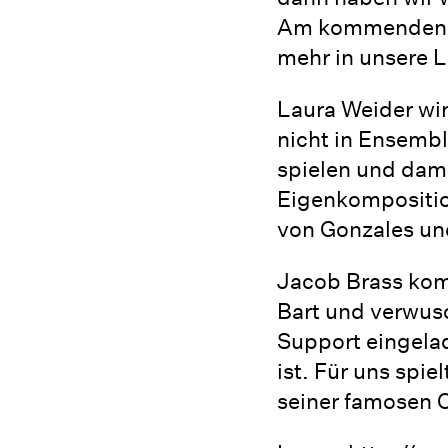
Am kommenden So
mehr in unsere 
Laura Weider wir
nicht in Ensembl
spielen und dami
Eigenkomposition
von Gonzales un
Jacob Brass komm
Bart und verwusc
Support eingela
ist. Für uns spi
seiner famosen 