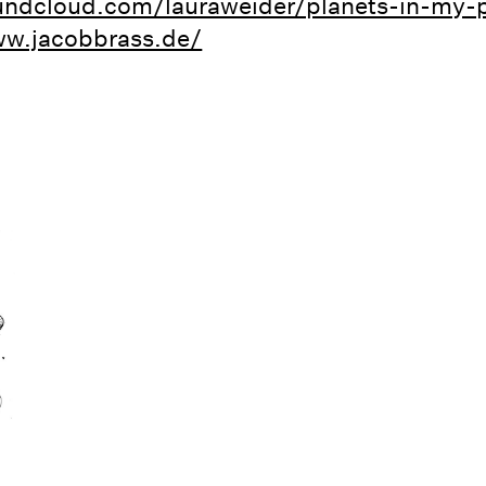
oundcloud.com/lauraweider/planets-in-my-
ww.jacobbrass.de/