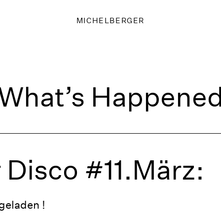
MICHELBERGER
What’s Happene
 Disco #11.März:
ngeladen !