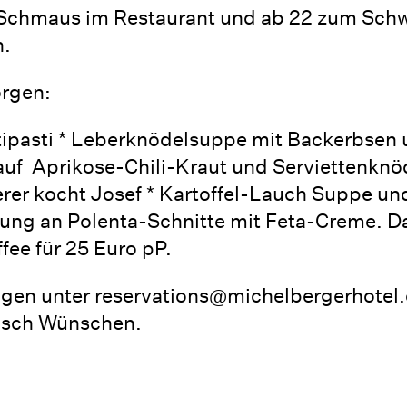
Schmaus im Restaurant und ab 22 zum Sc
.
rgen:
ntipasti * Leberknödelsuppe mit Backerbsen un
auf Aprikose-Chili-Kraut und Serviettenknö
erer kocht Josef * Kartoffel-Lauch Suppe un
ung an Polenta-Schnitte mit Feta-Creme. Das
ee für 25 Euro pP.
ngen unter reservations@michelbergerhote
isch Wünschen.