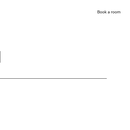
Book
a room
d